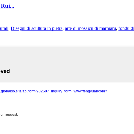
Rui...
urali
,
Disegni di scultura in pietra
,
arte di mosaicu di marmaru
,
fondu d