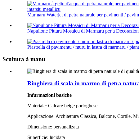
Marmaru Waterjet di petra naturale per pavimenti / pavimen
Napulione Pittura Mosaicu di Marmaru per a Decorazione 
Piastrella di pavimentu / muru in lastra di marmaru / pianu 
Scultura à manu
Ringhiera di scala in marmo di petra natural
Infurmazioni basiche
Materiale: Calcare beige portoghese
Applicazione: Architettura Classica, Balcone, Cortile, Mu
Dimensione: persunalizata
Superficie: lucidata