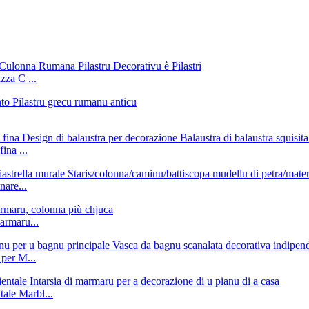
zza C ...
ina ...
nare...
marmaru...
 per M...
tale Marbl...