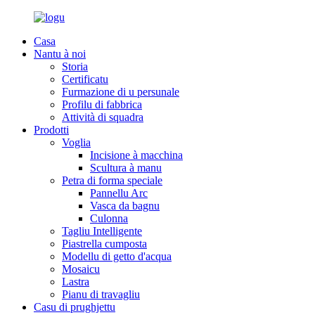
Casa
Nantu à noi
Storia
Certificatu
Furmazione di u persunale
Profilu di fabbrica
Attività di squadra
Prodotti
Voglia
Incisione à macchina
Scultura à manu
Petra di forma speciale
Pannellu Arc
Vasca da bagnu
Culonna
Tagliu Intelligente
Piastrella cumposta
Modellu di getto d'acqua
Mosaicu
Lastra
Pianu di travagliu
Casu di prughjettu