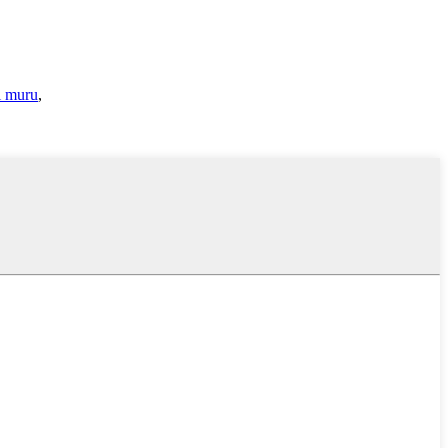
i muru
,