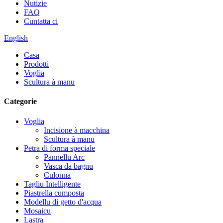
Nutizie
FAQ
Cuntatta ci
English
Casa
Prodotti
Voglia
Scultura à manu
Categorie
Voglia
Incisione à macchina
Scultura à manu
Petra di forma speciale
Pannellu Arc
Vasca da bagnu
Culonna
Tagliu Intelligente
Piastrella cumposta
Modellu di getto d'acqua
Mosaicu
Lastra