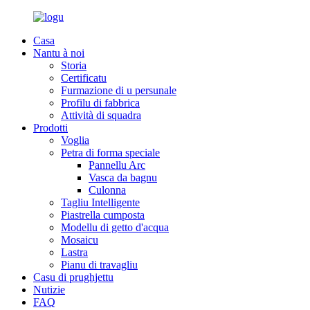
Casa
Nantu à noi
Storia
Certificatu
Furmazione di u persunale
Profilu di fabbrica
Attività di squadra
Prodotti
Voglia
Petra di forma speciale
Pannellu Arc
Vasca da bagnu
Culonna
Tagliu Intelligente
Piastrella cumposta
Modellu di getto d'acqua
Mosaicu
Lastra
Pianu di travagliu
Casu di prughjettu
Nutizie
FAQ